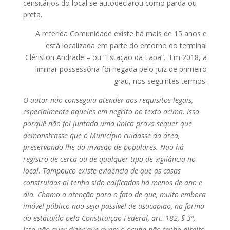
censitários do local se autodeclarou como parda ou
preta.
A referida Comunidade existe há mais de 15 anos e
está localizada em parte do entorno do terminal
Clériston Andrade – ou “Estação da Lapa”. Em 2018, a
liminar possessória foi negada pelo juiz de primeiro
grau, nos seguintes termos:
O autor não conseguiu atender aos requisitos legais,
especialmente aqueles em negrito no texto acima. Isso
porquê não foi juntada uma única prova sequer que
demonstrasse que o Município cuidasse da área,
preservando-lhe da invasão de populares. Não há
registro de cerca ou de qualquer tipo de vigilância no
local. Tampouco existe evidência de que as casas
construídas aí tenha sido edificadas há menos de ano e
dia. Chamo a atenção para o fato de que, muito embora
imóvel público não seja passível de usucapião, na forma
do estatuído pela Constituição Federal, art. 182, § 3º,
isso não quer dizer que quem o ocupa não tenho direito